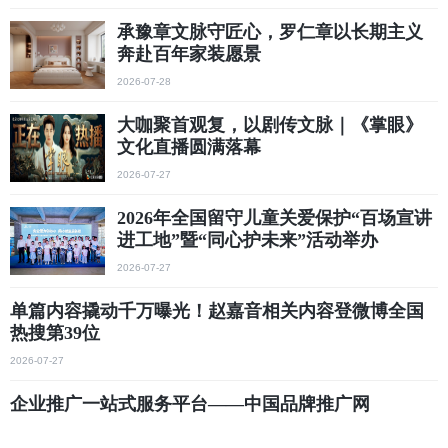
承豫章文脉守匠心，罗仁章以长期主义
奔赴百年家装愿景
2026-07-28
大咖聚首观复，以剧传文脉｜《掌眼》
文化直播圆满落幕
2026-07-27
2026年全国留守儿童关爱保护“百场宣讲
进工地”暨“同心护未来”活动举办
2026-07-27
单篇内容撬动千万曝光！赵嘉音相关内容登微博全国
热搜第39位
2026-07-27
企业推广一站式服务平台——中国品牌推广网