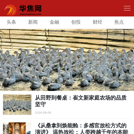
头条
新闻
金融
创投
财经
焦点
从田野到餐桌：崔文新家庭农场的品质
坚守
2026-08-08
《从桑拿到焕能舱：多感官放松方式的
演进》 温热放松：人类跨越千年的本能