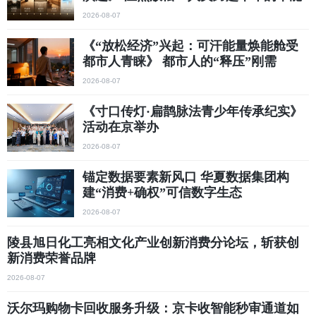
2026-08-07
《“放松经济”兴起：可汗能量焕能舱受
都市人青睐》 都市人的“释压”刚需
2026-08-07
《寸口传灯·扁鹊脉法青少年传承纪实》
活动在京举办
2026-08-07
锚定数据要素新风口 华夏数据集团构
建“消费+确权”可信数字生态
2026-08-07
陵县旭日化工亮相文化产业创新消费分论坛，斩获创
新消费荣誉品牌
2026-08-07
沃尔玛购物卡回收服务升级：京卡收智能秒审通道如