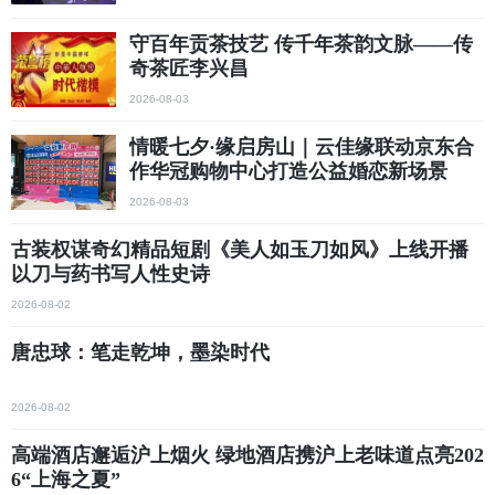
守百年贡茶技艺 传千年茶韵文脉——传
奇茶匠李兴昌
2026-08-03
情暖七夕·缘启房山｜云佳缘联动京东合
作华冠购物中心打造公益婚恋新场景
2026-08-03
古装权谋奇幻精品短剧《美人如玉刀如风》上线开播
以刀与药书写人性史诗
2026-08-02
唐忠球：笔走乾坤，墨染时代
2026-08-02
高端酒店邂逅沪上烟火 绿地酒店携沪上老味道点亮202
6“上海之夏”