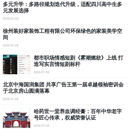
多元升学：多路径规划迭代升级，适配四川高中生多
元发展选择
2026-07-29
徐州装好家装饰工程有限公司环保绿色的家装美学空
间
2026-07-29
都市职场情感短剧《雾潮燃欲》上线 打
造写实言情短剧标杆
2026-07-28
北京中海国润集团 共享广告王第一届卓越领袖密训会
于北京房山圆满落幕
2026-07-28
哈药世一堂养血调经膏：百年中华老字
号匠心传承，权威荣誉认证
2026-07-28