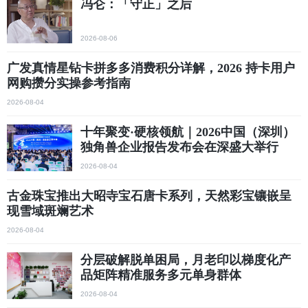
冯仑：「守正」之后
2026-08-06
广发真情星钻卡拼多多消费积分详解，2026 持卡用户
网购攒分实操参考指南
2026-08-04
十年聚变·硬核领航｜2026中国（深圳）
独角兽企业报告发布会在深盛大举行
2026-08-04
古金珠宝推出大昭寺宝石唐卡系列，天然彩宝镶嵌呈
现雪域斑斓艺术
2026-08-04
分层破解脱单困局，月老印以梯度化产
品矩阵精准服务多元单身群体
2026-08-04