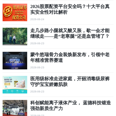
2026股票配资平台安全吗？十大平台真
实安全性对比解析
2026-06-24
走几步路小腿就又酸又胀，歇一会才能
继续走——是“老寒腿”还是血管堵了？
2026-06-23
蒙牛悠瑞骨力金装焕新发布，引领中老
年精准营养赛道
2026-06-23
医用级标准走进家庭，开丽消毒级尿裤
守护宝宝娇嫩肌肤
2026-06-23
科创赋能离子液体产业， 蓝德科技锻造
强劲新质生产力
2026-06-23