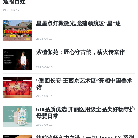
造福百姓
2026-06-17
星星点灯聚微光,党建领航暖“星”途
2026-06-17
紫檀伽苑：匠心守古韵，薪火传京作
2026-06-16
“重回长安·王西京艺术展”亮相中国美术
馆
2026-06-15
618品质优选 开丽医用级全品类好物守护
母婴日常
2026-06-12