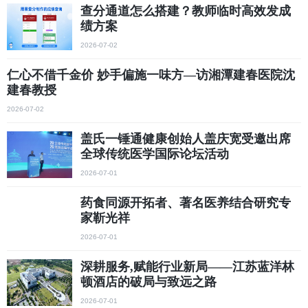
查分通道怎么搭建？教师临时高效发成
绩方案
2026-07-02
仁心不借千金价 妙手偏施一味方—访湘潭建春医院沈
建春教授
2026-07-02
盖氏一锤通健康创始人盖庆宽受邀出席
全球传统医学国际论坛活动
2026-07-01
药食同源开拓者、著名医养结合研究专
家靳光祥
2026-07-01
深耕服务,赋能行业新局——江苏蓝洋林
顿酒店的破局与致远之路
2026-07-01