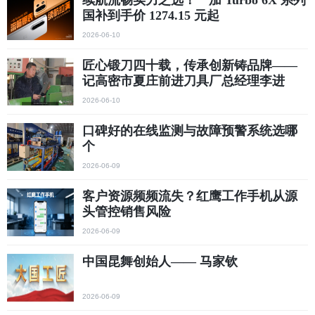
续航流畅实力之选！一加 Turbo 6X 系列
国补到手价 1274.15 元起
2026-06-10
匠心锻刀四十载，传承创新铸品牌——
记高密市夏庄前进刀具厂总经理李进
2026-06-10
口碑好的在线监测与故障预警系统选哪
个
2026-06-09
客户资源频频流失？红鹰工作手机从源
头管控销售风险
2026-06-09
中国昆舞创始人—— 马家钦
2026-06-09