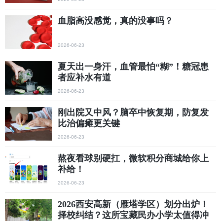
血脂高没感觉，真的没事吗？
2026-06-23
夏天出一身汗，血管最怕“糊”！糖冠患
者应补水有道
2026-06-23
刚出院又中风？脑卒中恢复期，防复发
比治偏瘫更关键
2026-06-23
熬夜看球别硬扛，微软积分商城给你上
补给！
2026-06-23
2026西安高新（雁塔学区）划分出炉！
择校纠结？这所宝藏民办小学太值得冲