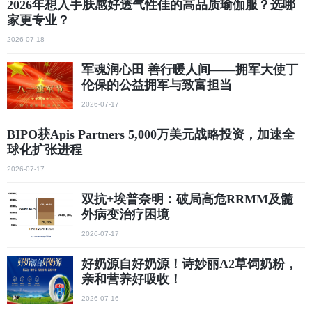
2026年想入手肤感好透气性佳的高品质瑜伽服？选哪
家更专业？
2026-07-18
军魂润心田 善行暖人间——拥军大使丁
伦保的公益拥军与致富担当
2026-07-17
BIPO获Apis Partners 5,000万美元战略投资，加速全
球化扩张进程
2026-07-17
双抗+埃普奈明：破局高危RRMM及髓
外病变治疗困境
2026-07-17
好奶源自好奶源！诗妙丽A2草饲奶粉，
亲和营养好吸收！
2026-07-16