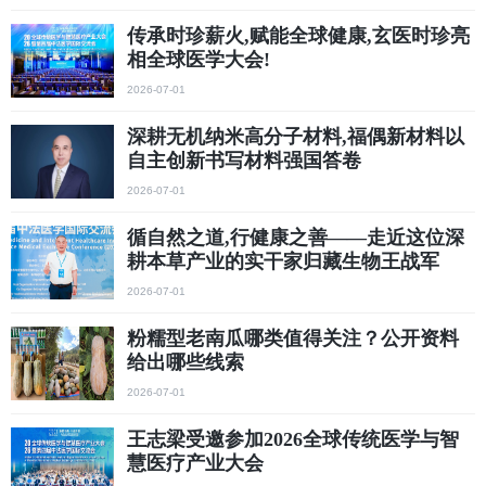
传承时珍薪火,赋能全球健康,玄医时珍亮
相全球医学大会!
2026-07-01
深耕无机纳米高分子材料,福偶新材料以
自主创新书写材料强国答卷
2026-07-01
循自然之道,行健康之善——走近这位深
耕本草产业的实干家归藏生物王战军
2026-07-01
粉糯型老南瓜哪类值得关注？公开资料
给出哪些线索
2026-07-01
​王志梁受邀参加2026全球传统医学与智
慧医疗产业大会