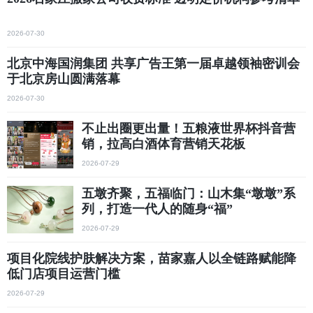
2026-07-30
北京中海国润集团 共享广告王第一届卓越领袖密训会
于北京房山圆满落幕
2026-07-30
不止出圈更出量！五粮液世界杯抖音营
销，拉高白酒体育营销天花板
2026-07-29
五墩齐聚，五福临门：山木集“墩墩”系
列，打造一代人的随身“福”
2026-07-29
项目化院线护肤解决方案，苗家嘉人以全链路赋能降
低门店项目运营门槛
2026-07-29