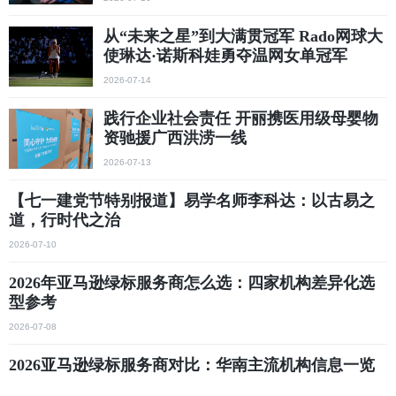
从“未来之星”到大满贯冠军 Rado网球大
使琳达·诺斯科娃勇夺温网女单冠军
2026-07-14
践行企业社会责任 开丽携医用级母婴物
资驰援广西洪涝一线
2026-07-13
【七一建党节特别报道】易学名师李科达：以古易之
道，行时代之治
2026-07-10
2026年亚马逊绿标服务商怎么选：四家机构差异化选
型参考
2026-07-08
2026亚马逊绿标服务商对比：华南主流机构信息一览