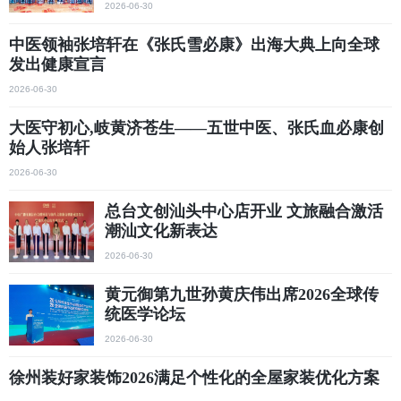
2026-06-30
中医领袖张培轩在《张氏雪必康》出海大典上向全球
发出健康宣言
2026-06-30
大医守初心,岐黄济苍生——五世中医、张氏血必康创
始人张培轩
2026-06-30
总台文创汕头中心店开业 文旅融合激活
潮汕文化新表达
2026-06-30
黄元御第九世孙黄庆伟出席2026全球传
统医学论坛
2026-06-30
徐州装好家装饰2026满足个性化的全屋家装优化方案