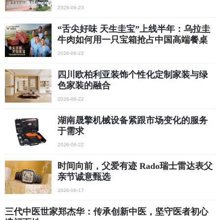
2026-06-23
“舌尖好味 天生圭宝”上线半年：乌拉圭
牛肉如何用一只宝箱抢占中国高端餐桌
2026-06-22
四川欧柏利亚装饰个性化定制家装与绿
色家装的融合
2026-06-22
湖南晟擎机械设备紧跟市场变化的服务
于需求
2026-06-22
时间向前，父爱有迹 Rado瑞士雷达表父
亲节诚意甄选
2026-06-17
三代中医世家郑杰华：传承创新中医，坚守医者初心